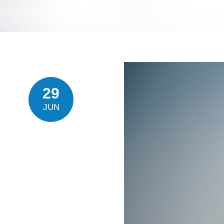
29
JUN