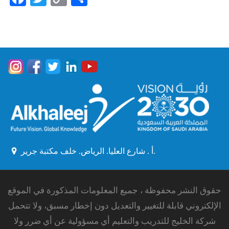
Link
أ . شارع العليا. الرياض. خلف مكتبة جرير.
حقوق النشر محفوظة ، جميع المعلومات المذكورة في الموقع
الإلكتروني قابلة للتغيير والتعديل دون إخطار مسبق، ولا تتحمل
شركة الخليج للتدريب والتعليم أي مسؤولية عن أي ضرر ولا