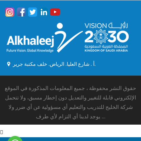
أ . شارع العليا. الرياض. خلف مكتبة جرير.
حقوق النشر محفوظة ، جميع المعلومات المذكورة في الموقع
الإلكتروني قابلة للتغيير والتعديل دون إخطار مسبق، ولا تتحمل
شركة الخليج للتدريب والتعليم أي مسؤولية عن أي ضرر ولا
يوجد لدينا أي التزام لأي طرف ...