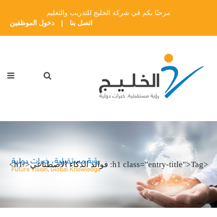
مرحبًا بكم في شركة الخليج للتدريب والتعليم
اتصل بنا
|
دخول الموظفين
<h1 class="entry-title">Tag: فوائد الذكاء الاصطناعي</h1>