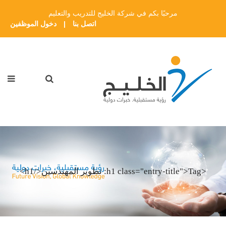
مرحبًا بكم في شركة الخليج للتدريب والتعليم
اتصل بنا
|
دخول الموظفين
<h1 class="entry-title">Tag: تطوير المهندسين</h1>