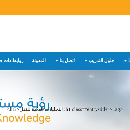
حلول التدريب
اتصل بنا
المدونة
روابط ذات ص
<h1 class="entry-title">Tag: التحليلات الذكية للنقل</h1>