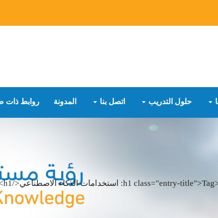
حلول التدريب
اتصل بنا
المدونة
روابط ذات ص
h1 class=: استخدامات الذكاء الاصطناعي</h1>