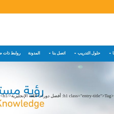
حلول التدريب
اتصل بنا
المدونة
روابط ذات ص
<h1 class="entry-title">Tag: أفضل دورات اللغة الإنجليزية</h1>