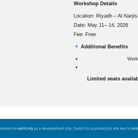
Workshop Details
Location: Riyadh – Al Narji
Date: May 11– 14, 2026
Fee: Free
Additional Benefits
Works
Limited seats availab
gistered on
as a development site. Switch to a production site key to
wpml.org
rem