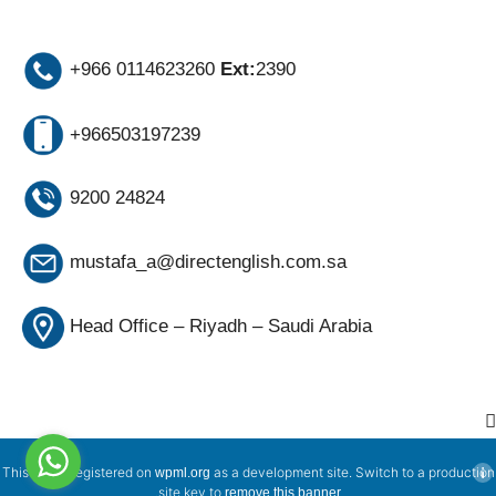
+966 0114623260
Ext:
2390
+966503197239
9200 24824
mustafa_a@directenglish.com.sa
Head Office – Riyadh – Saudi Arabia
This site is registered on
as a development site. Switch to a production
wpml.org
.
site key to
remove this banner