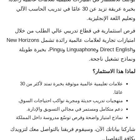
بخبرة عريقة تزيد عن 30 عامًا في تدريب الحاسب الآلي
وتعليم اللغة الإنجليزية.
فرص استثمارية في قطاع تدريبي عالي الطلب من خلال
امتيازات تجارية لعلامات عالمية رائدة تشمل New Horizons
وDirect English وLinguaphone وPingu، بخبرة طويلة
ونماذج تشغيل ناجحة.
لماذا هذا الاستثمار؟
علامات تعليمية عالمية موثوقة بخبرة تمتد لأكثر من 30
عامًا.
منهجيات تدريب حديثة ومجربة تواكب احتياجات السوق.
دعم متكامل ومستمر في مجالي التسويق والإدارة.
نماذج امتياز واضحة وفرص توسّع مدروسة داخل المملكة
شاركنا بياناتك الآن، وسيقوم فريقنا بالتواصل معك لتزويدك
بكافة التفاصيل.