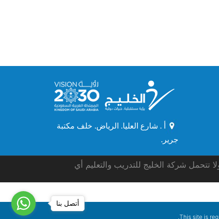
أ . شارع العليا. الرياض. خلف مكتبة
جرير.
ا تتحمل شركة الخليج للتدريب والتعليم أي
أتصل بنا
.
This site is re