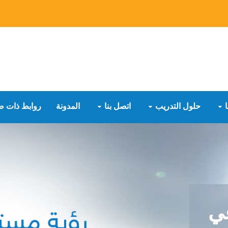
حلول التدريب
اتصل بنا
المدونة
روابط ذات ص
عي