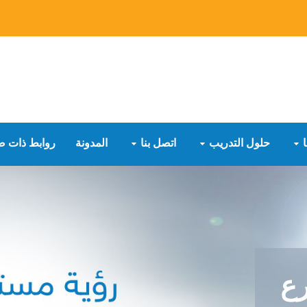
حلول التدريب
اتصل بنا
المدونة
روابط ذات ص
رع