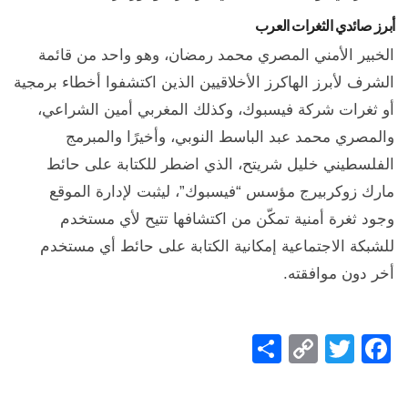
أبرز صائدي الثغرات العرب
الخبير الأمني المصري محمد رمضان، وهو واحد من قائمة
الشرف لأبرز الهاكرز الأخلاقيين الذين اكتشفوا أخطاء برمجية
أو ثغرات شركة فيسبوك، وكذلك المغربي أمين الشراعي،
والمصري محمد عبد الباسط النوبي، وأخيرًا والمبرمج
الفلسطيني خليل شريتح، الذي اضطر للكتابة على حائط
مارك زوكربيرج مؤسس “فيسبوك”، ليثبت لإدارة الموقع
وجود ثغرة أمنية تمكّن من اكتشافها تتيح لأي مستخدم
للشبكة الاجتماعية إمكانية الكتابة على حائط أي مستخدم
أخر دون موافقته.
Share
Copy
Facebook
Twitter
Link