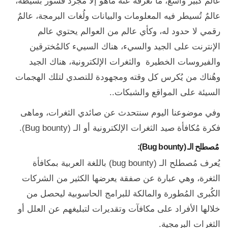
عالمٌ كبير واسع، ما تعرفه عنه ماهو إلا مجرد قشور بسيطة،
عالمٌ تُسيطر فيه المعلومات والبيانات ولُغات البرمجة، عالمٌ
رقمي لا حدود له، وكأي عالم من العوالم يحتوي عالم
الإنترنت على الجيد والسيء، هناك السييء كالمُخترقين
والفيروسات الخطيرة والثغرات الإلكترونية، هناك الجيد
وهُناك من يُكرس كل وقته ومجهودة للتصدي لتلك الهجمات
السيئة على المواقع والشبكات..
وفي موضوعنا اليوم سنتحدث عن صائدي الثغرات، وماهى
فكرة مُكافأة صيد الثغرات الإلكترونية أو الـ (Bug bounty).
مُصطلح الـ (Bug bounty):
يُعرف مُصطلح الـ (bug bounty) باللغة العربية بمكافأة
الثغرة، وهي عبارة عن صفقة يعرضها الكثير من الشركات
الكُبرى المُطورة والمالكة للبرامج الحاسوبية ليحصل من
خلالها الأفراد على مكافآت وتقديرات لتبليغهم عن العلل أو
الثغرات البرمجية.