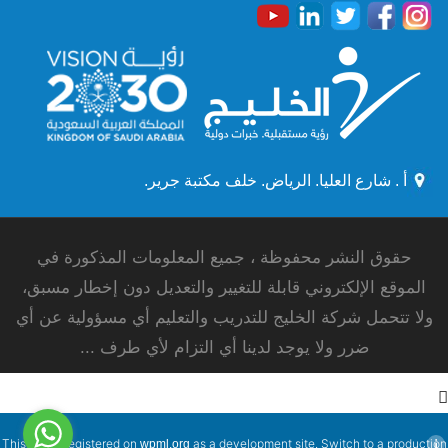
أ . شارع العليا. الرياض. خلف مكتبة جرير.
حقوق النشر محفوظة ، جميع المعلومات المذكورة في
الموقع الإلكتروني قابلة للتغيير والتعديل دون إخطار مسبق،
ولا تتحمل شركة الخليج للتدريب والتعليم أي مسؤولية عن أي
ضرر ولا يوجد لدينا أي التزام لأي طرف ...
This site is registered on
as a development site. Switch to a production
wpml.org