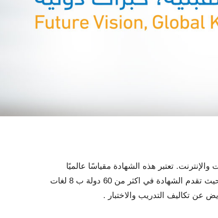
لشبكات والإنترنت. تعتبر هذه الشهادة مقياسًا عالميًا
مُعتمدًا للمهارات الاساسية في مجال الحاسب والإنترنت عبر برامج مقدمة من شركة سيرتيبورت Certiport العالمية حيث تقدم الشهادة في اكثر من 60 دولة ب 8 لغات
يض عن تكاليف التدريب والاختبار .