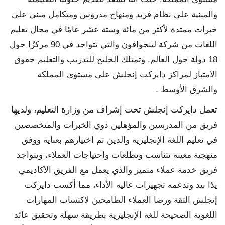
والمبنية على نظام فريد ومنهاج مدروس ومتكامل مبني على
خبرات ممتدة لأكثر من مائة وستة عشر عامًا في مجال تعليم
اللغات من شركة لينجوافون والتي تتواجد في 90 مركزًا حول
18 دولة حول العالم. وتمتلك الخليج للتدريب والتعليم حقوق
الامتياز لمراكز دايركت إنجلش على مستوى المملكة
والشرق الأوسط .
تعمل دايركت إنجلش تحت إشراف من وزارة التعليم، ولديها
فريق من المدرسين والمؤهلين ذوي الخبرات والمتخصصين
في تعليم اللغة الإنجليزية والذين تم اختيارهم بعناية ووفق
منهجية معينة تتناسب وتطلعات واحتياجات العملاء، ويتواجد
فريق خدمة عملاء متميز والذي يعمل مع الفريق الأكاديمي
يدًا بيد وتدعمه تجهيزات عالية الأداء، مما أكسب دايركت
إنجلش الثقة ورضا العملاء الطامحين لاكتساب المهارات
اللغوية الصحيحة للغة الإنجليزية بطريقة سهلة وتحقيق عائد