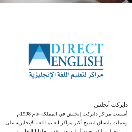
دايركت أنجلش
أسست مراكز دايركت إنجلش في المملكة عام 1998م
وعملت باتساق لتصبح أكبر مراكز لتعليم اللغة الإنجليزية على
مستوى المملكة. حيث أننا نسعد بتقديم حلولنا التعليمية