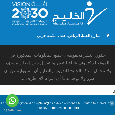
أ . شارع العليا. الرياض. خلف مكتبة جرير.
حقوق النشر محفوظة ، جميع المعلومات المذكورة في
الموقع الإلكتروني قابلة للتغيير والتعديل دون إخطار مسبق،
ولا تتحمل شركة الخليج للتدريب والتعليم أي مسؤولية عن أي
ضرر ولا يوجد لدينا أي التزام لأي طرف ...
This site is registered on
as a development site. Switch to a production
wpml.org
.
site key to
remove this banner